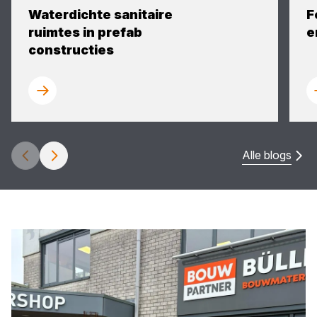
Waterdichte sanitaire
F
ruimtes in prefab
e
constructies
Alle blogs