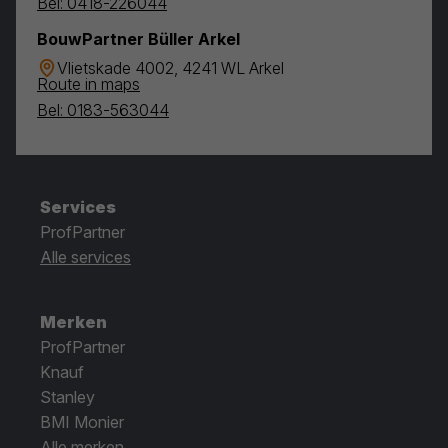
Bel: 0418-226044
BouwPartner Büller Arkel
Vlietskade 4002, 4241 WL Arkel
Route in maps
Bel: 0183-563044
Services
ProfPartner
Alle services
Merken
ProfPartner
Knauf
Stanley
BMI Monier
Alle merken