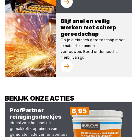
Blijf snel en veilig
werken met scherp
gereedschap
Op je elektrisch gereedschap moet
je natuurlijk kunnen
vertrouwen. Goed onderhoud is
hierbij van gr…
BEKIJK ONZE ACTIES
ProfPartner
6,95
reinigingsdoekjes
Ideaal voor het snel en
gemakkelijk opruimen van
gemorste natte verf en spetters