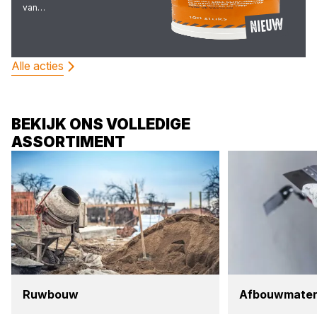
van…
NIEUW
Alle acties
BEKIJK ONS VOLLEDIGE
ASSORTIMENT
Ruw­bouw
Afbouw­ma­te­ri