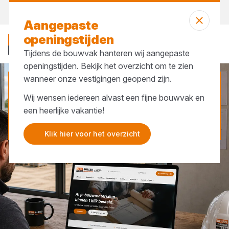
Bekijk onze openingstijden
Aangepaste
openingstijden
Tijdens de bouwvak hanteren wij aangepaste
openingstijden. Bekijk het overzicht om te zien
wanneer onze vestigingen geopend zijn.
Büller Bouwshop
Wij wensen iedereen alvast een fijne bouwvak en
een heerlijke vakantie!
Bezoek onze bouwshop
Klik hier voor het overzicht