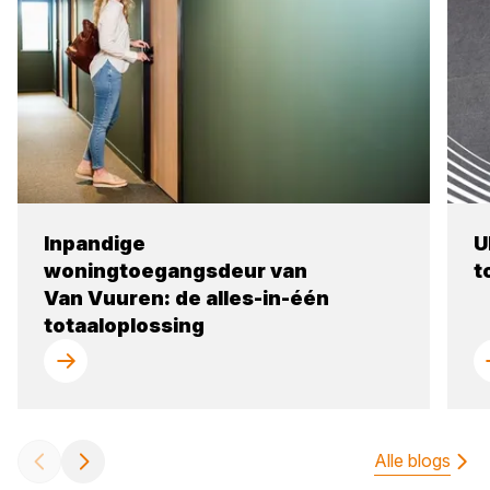
Inpandige
U
woningtoegangsdeur van
t
Van Vuuren: de alles-in-één
totaaloplossing
Alle blogs