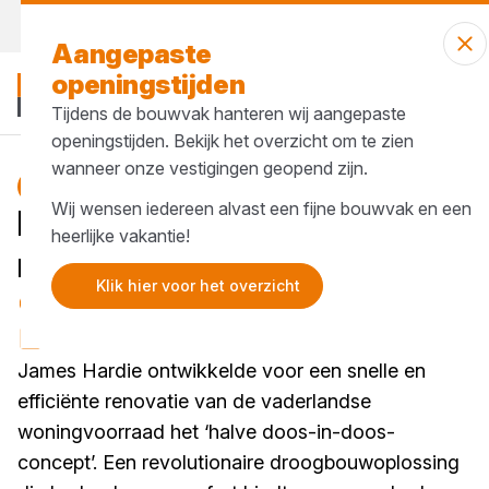
Bekijk onze openingstijden
Aangepaste
openingstijden
Tijdens de bouwvak hanteren wij aangepaste
openingstijden. Bekijk het overzicht om te zien
wanneer onze vestigingen geopend zijn.
isolatie
Blog
Wij wensen iedereen alvast een fijne bouwvak en een
Halve-Doos-In-Doos voor
heerlijke vakantie!
renovatieprojecten
Klik hier voor het overzicht
1 minuut lezen
Gepubliceerd op 30 september 2025
James Hardie ontwikkelde voor een snelle en
efficiënte renovatie van de vaderlandse
woningvoorraad het ‘halve doos-in-doos-
concept’. Een revolutionaire droogbouwoplossing