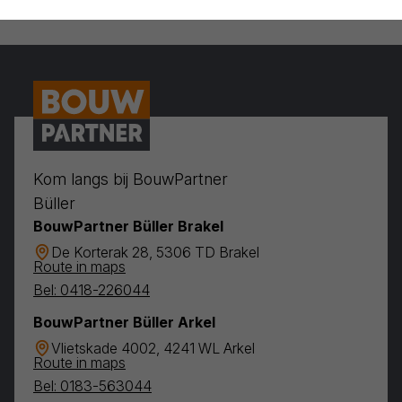
Kom langs bij BouwPartner
Büller
BouwPartner Büller Brakel
De Korterak 28, 5306 TD Brakel
Route in maps
Bel: 0418-226044
BouwPartner Büller Arkel
Vlietskade 4002, 4241 WL Arkel
Route in maps
Bel: 0183-563044