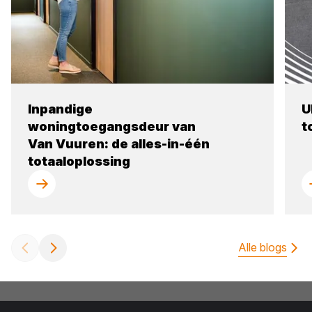
Inpandige
U
woningtoegangsdeur van
t
Van Vuuren: de alles-in-één
totaaloplossing
Alle blogs