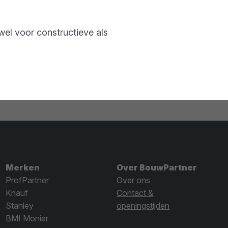
el voor constructieve als
Merken
Over BouwPartner
ProfPartner
Over ons
Knauf
Contact &
Stanley
openingstijden
BMI Monier