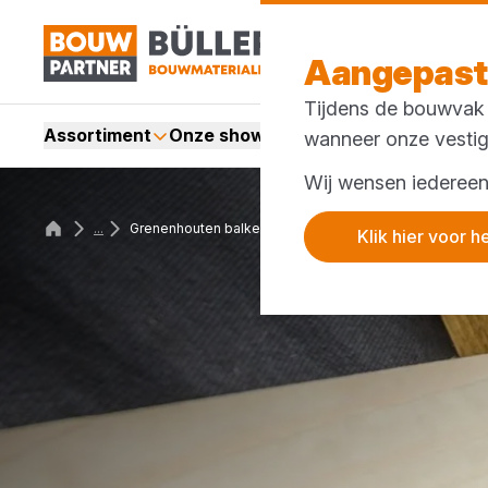
Aangepaste
Tijdens de bouwvak h
Assortiment
Onze showrooms
Onze concepten
wanneer onze vestig
Wij wensen iedereen 
...
Grenenhouten balken en latten
Klik hier voor h