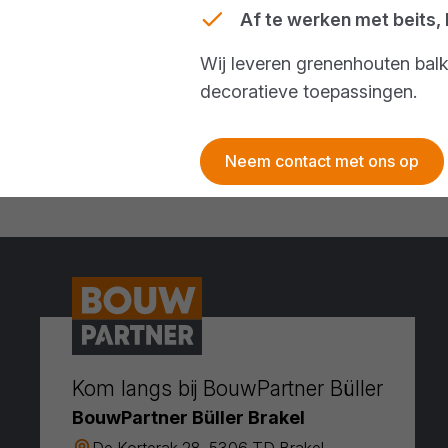
Af te werken met beits, 
Wij leveren grenenhouten balk
decoratieve toepassingen.
Neem contact met ons op
Kom langs bij BouwPartner Büller
BouwPartner Büller Brakel