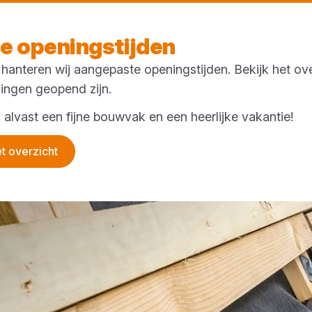
Bekijk onze openingstijden
 openingstijden
anteren wij aangepaste openingstijden. Bekijk het ove
Merken
Acties
Het Bouwblad
Büller Bouwshop
ingen geopend zijn.
alvast een fijne bouwvak en een heerlijke vakantie!
et overzicht