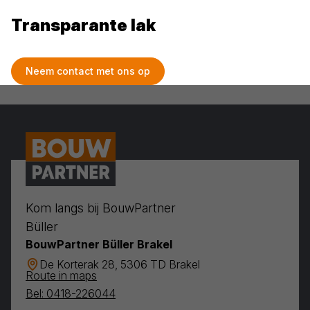
Transparante lak
Neem contact met ons op
Kom langs bij BouwPartner
Büller
BouwPartner Büller Brakel
De Korterak 28, 5306 TD Brakel
Route in maps
Bel: 0418-226044